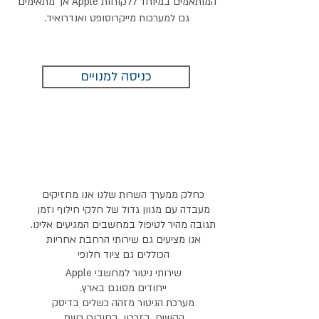
המותאמים במיוחד ללקוחות Apple אך מתאימים
גם למערכות מייקרוסופט ואנדרואיד.
כניסה למנויים
כחלק ממערך השרות שלנו אנו מחזיקים
מעבדה עם מגוון גדול של חלקי חילוף וזמן
תגובה מהיר לטיפול במחשבים המגיעים אלינו.
אנו מציעים גם שירותי הרחבת אחריות
הכוללים גם ציוד חלופי
שירותי ניטור למחשבי Apple
ייחודים מסוגם בארץ.
מערכת הניטור מזהה כשלים בדיסק
הקשיח, בזכרון, בחיבורי רשת,