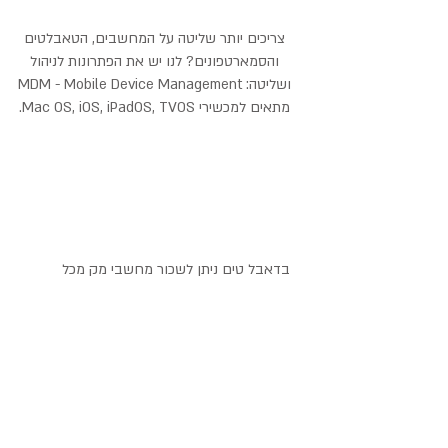
צריכים יותר שליטה על המחשבים, הטאבלטים
והסמארטפונים? לנו יש את הפתרונות לניהול
ושליטה: MDM - Mobile Device Management
מתאים למכשירי Mac OS, iOS, iPadOS, TVOS.
בדאבל טים ניתן לשכור מחשבי מק מכל
דגם ואייפדים למגוון צרכים:
נסיעה קצרה לחו״ל או חופשה, צילומי
פרסומת, בזמן המתנה למחשב שהוזמן
או מחשב בתיקון
כל שאלה או התעניינות תתקבל בברכה